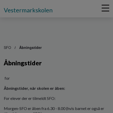
Vestermarkskolen
G
å
SFO
Åbningstider
t
i
Åbningstider
l
h
o
v
for
e
Åbningstider, når skolen er åben:
d
i
For elever der er tilmeldt SFO:
n
d
Morgen-SFO er åben fra 6.30 - 8.00 (hvis barnet er også er
h