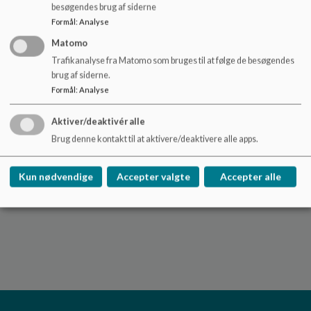
pasningsmuligheder først undersøges og tilmelding til SFO
besøgendes brug af siderne
kan kun ske gennem aftale med ledelsen på
Formål
:
Analyse
Vestermarkskolen.
Matomo
Det er altid vigtigt ift. til tilmelding af SFO i ferierne, at
Trafikanalyse fra Matomo som bruges til at følge de besøgendes
tidsfristerne og indgåede aftaler overholdes.
brug af siderne.
Formål
:
Analyse
Aktiver/deaktivér alle
Brug denne kontakt til at aktivere/deaktivere alle apps.
Kun nødvendige
Accepter valgte
Accepter alle