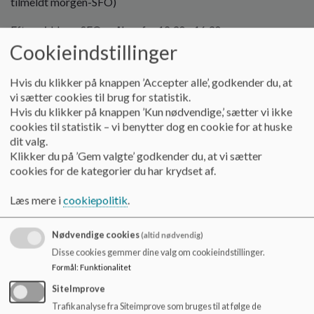
tilmeldt morgen-SFO)
o
l
Eftermiddags-SFO er åben fra 12.30 - 16.30
d
Cookieindstillinger
e
t
Hvis du klikker på knappen ’Accepter alle’, godkender du, at
vi sætter cookies til brug for statistik.
Hvis du klikker på knappen ’Kun nødvendige,’ sætter vi ikke
Åbningstider, når skolen er lukket:
cookies til statistik – vi benytter dog en cookie for at huske
dit valg.
I de skolelukkede uger er SFO åben fra 6.30 - 16.30, - dog
Klikker du på ’Gem valgte’ godkender du, at vi sætter
ikke i weekender og på helligdage.
cookies for de kategorier du har krydset af.
Hvis barnet ikke er tilmeldt morgen-SFO er SFO'ens
Læs mere i
cookiepolitik
.
åbningstid fra 8.00 - 16.30.
Vestermarkskolens SFO er ikke en del af den koordinerede
Nødvendige cookies
(altid nødvendig)
pasning, som ellers er gældende i Vesthimmerlands
Disse cookies gemmer dine valg om cookieindstillinger.
Kommune. Dette har betydning for dagene mellem jul og
Formål
:
Funktionalitet
nytår, dagen efter Kr. himmelfartsdag samt i ugerne 29 og 30,
hvor der kun tilbydes SFO til de elever, hvor der er et
reelt
SiteImprove
pasningsbehov. Her er det vigtigt, at alle andre
Trafikanalyse fra Siteimprove som bruges til at følge de