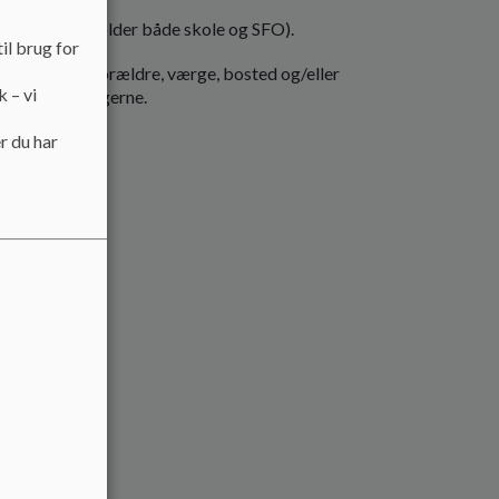
e er hos os (gælder både skole og SFO).
il brug for
anvisning fra forældre, værge, bosted og/eller
k – vi
llem udleveringerne.
r du har