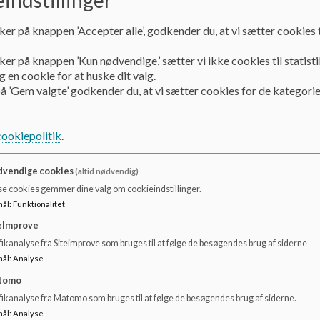
Efter aftale med forældrene giver vi medicin, mens børnen
ker på knappen ’Accepter alle’, godkender du, at vi sætter cookies t
Alle former for medicin uddeles kun efter tydelig skriftlig 
ker på knappen ’Kun nødvendige,’ sætter vi ikke cookies til statisti
børnenes egen læge. Alt medicin låses forsvarligt inde ime
 en cookie for at huske dit valg.
å ’Gem valgte’ godkender du, at vi sætter cookies for de kategorie
cookiepolitik
.
vendige cookies
(altid nødvendig)
se cookies gemmer dine valg om cookieindstillinger.
mål
:
Funktionalitet
eImprove
ikanalyse fra Siteimprove som bruges til at følge de besøgendes brug af siderne
mål
:
Analyse
tomo
fikanalyse fra Matomo som bruges til at følge de besøgendes brug af siderne.
mål
:
Analyse