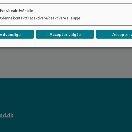
iver/deaktivér alle
 denne kontakt til at aktivere/deaktivere alle apps.
nødvendige
Accepter valgte
Accepter 
nd.dk