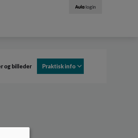
login
r og billeder
Praktisk info