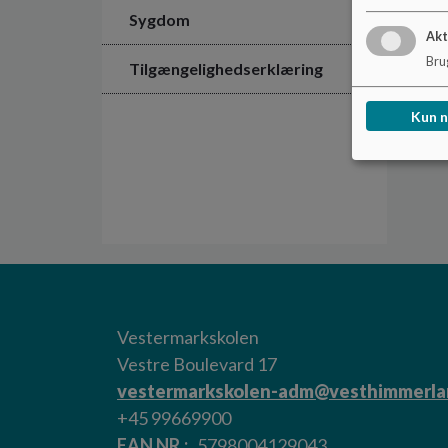
Sygdom
Akt
Brug
Tilgængelighedserklæring
Kun 
Vestermarkskolen
Vestre Boulevard 17
vestermarkskolen-adm@vesthimmerla
+45 99669900
EAN NR.
5798004129043