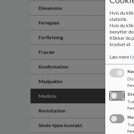
Dimension
Hvis du klik
statistik.
Ferieplan
Hvis du klik
benytter dog
Forflytning
Klikker du p
krydset af.
Fravær
Læs mere i
Konfirmation
Nød
Dis
Madpakke
For
Sit
Medicin
Traf
For
Revisitation
Ma
Skole-hjem kontakt
Tra
For