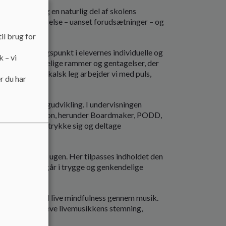
k redskab og en naturlig del af skolens
ed for deltagelse – uanset forudsætninger – og
il brug for
es med udgangspunkt i elevernes individuelle og
k – vi
seret med tydelige rammer og gentagelser, der
else og musikalsk leg arbejder vi med puls,
r du har
ation og sprogudvikling. I undervisningen
nde kommunikation, herunder Boardmaker, PODD,
ighed for at udtrykke sig og deltage
ng én gang om ugen. Her tilpasses indholdet den
visningen foregår i trygge og genkendelige
improvisation.
i ugentligt med live mindfulness gennem musik.
lappe af og opleve livemusikkens stemning,