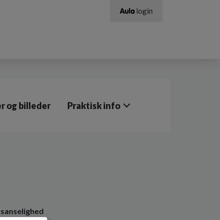
login
r og billeder
Praktisk info
 sanselighed