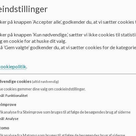
indstillinger
På Vestermarkskolen ser vi musik som et vigtigt pædagogis
fællesskab. Musik skaber glæde, genkendelighed og muligh
bidrager til både trivsel, kommunikation og udvikling.
ker på knappen ’Accepter alle’, godkender du, at vi sætter cookies t
Alle klasser har ugentlig musikundervisning, som planlægg
ker på knappen ’Kun nødvendige,’ sætter vi ikke cookies til statisti
fælles behov. Undervisningen er struktureret og forløbsba
 en cookie for at huske dit valg.
understøtter tryghed og læring. Gennem sang, rytme, bevæg
å ’Gem valgte’ godkender du, at vi sætter cookies for de kategorie
tonehøjder, lydstyrke og stemninger i musikken.
Musik bruges aktivt til at understøtte elevernes kommunik
cookiepolitik
.
inddrages forskellige former for alternativ og supplere
øjeudpegning og TTT (Tegn Til Tale), så alle elever får mul
meningsfuldt.
vendige cookies
(altid nødvendig)
se cookies gemmer dine valg om cookieindstillinger.
Mange elever tilbydes desuden individuel musikundervisni
mål
:
Funktionalitet
enkelte elevs kompetencer, udvikling og interesser. Under
eImprove
rammer, hvor der er plads til både bevægelse, sansning og 
ikanalyse fra Siteimprove som bruges til at følge de besøgendes brug af siderne
I skolens afdeling for multihandicappede elever arbejder v
mål
:
Analyse
Her skabes et roligt og sanseligt rum, hvor eleverne kan s
tomo
understøttet af blid belysning og rolige lyde.
fikanalyse fra Matomo som bruges til at følge de besøgendes brug af siderne.