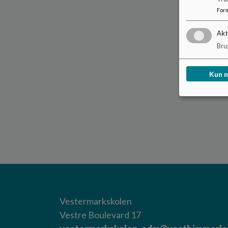
For
Akt
Brug
Kun 
Vestermarkskolen
Vestre Boulevard 17