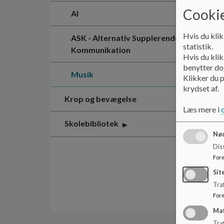
Cookie
AI
Hvis du klik
ASK - Alternativ Supplerende
statistik.
Kommunikation
Hvis du klik
benytter dog
Musik
Klikker du p
krydset af.
Krop og bevægelse
Læs mere i
Skolebibliotek
Nød
Dis
For
Sit
Traf
For
Ma
Tra