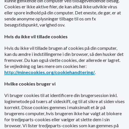
kunne genkende din computer ved tilbagevendende besøg.
o
Cookies er ikke aktive filer, de kan altså ikke udvikle virus
l
eller spore indhold på din computer. Det eneste, de gør, er at
d
sende anonyme oplysninger tilbage til os om fx
e
besøgstidspunkt, varighed osv.
t
Hvis du ikke vil tillade cookies
Hvis du ikke vil tillade brugen af cookies på din computer,
kan du ændre i indstillingerne i din browser, så den husker det
fremover. Du kan også slette cookies, der allerede er lagret.
Se vejledning og læs mere om cookies her:
http://minecookies.org/cookiehandtering/
.
Hvilke cookies bruger vi
Vi bruger cookies til at identificere din brugersession inkl.
loginmetode på tværs af sideskift, og til at sikre at siden vises
korrekt. Disse cookies gemmes i maksimalt et år på
brugerens computer, hvis brugeren ikke har valgt at blokere
for tredjeparts-cookies eller vælger at slette dem i sin
browser. Vi lister tredjeparts-cookies som kan gemmes på