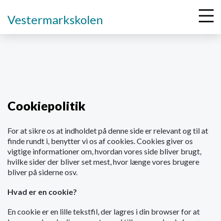
Vestermarkskolen
G
å
t
Cookiepolitik
i
l
For at sikre os at indholdet på denne side er relevant og til at
h
finde rundt i, benytter vi os af cookies. Cookies giver os
o
vigtige informationer om, hvordan vores side bliver brugt,
v
hvilke sider der bliver set mest, hvor længe vores brugere
e
bliver på siderne osv.
d
i
Hvad er en cookie?
n
d
En cookie er en lille tekstfil, der lagres i din browser for at
h