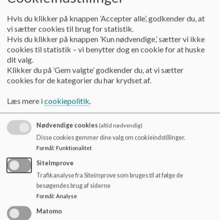
uanset elevens handicap. En fortsat prioritering af bevægelse
o
om morgenen, efter en længere tur i bus, eller efter op til 1 ½
l
Hvis du klikker på knappen ’Accepter alle’, godkender du, at
time i morgen-SFO, giver fortsat rigtig god mening for langt
d
vi sætter cookies til brug for statistik.
de fleste elever. Den enkelte klasse (lærerne) vurderer selv,
e
Hvis du klikker på knappen ’Kun nødvendige,’ sætter vi ikke
med udgangspunkt i det ovenstående, hvor meget tiden til
t
cookies til statistik – vi benytter dog en cookie for at huske
bevægelse pr. dag i gennemsnit prioriteres.
dit valg.
Klikker du på ’Gem valgte’ godkender du, at vi sætter
Vestermarkskolen udfolder idræt og bevægelse på
cookies for de kategorier du har krydset af.
mange forskellige måder.
Læs mere i
cookiepolitik
.
Herunder kan nævnes:
Idræt
Nødvendige cookies
(altid nødvendig)
Sansemotorik og sanseintegration (samspil mellem sanser,
Disse cookies gemmer dine valg om cookieindstillinger.
hjerne og krop)
Formål
:
Funktionalitet
Gode udendørsfaciliteter på skolen (herunder bl.a. legeplads,
SiteImprove
skovområde og multibane)
Trafikanalyse fra Siteimprove som bruges til at følge de
Svømning (Svømmecenter Vesthimmerland i Aars, hvor der
besøgendes brug af siderne
også er et varmtvandsbassin)
Formål
:
Analyse
Ridning (Rideklubben Birken i Skringstrup, der tilbydes
ridefysioterapi)
Matomo