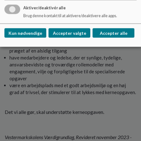
arbejde for et forældresamarbejde, der bygger på
Aktiver/deaktivér alle
anerkendelse, åbenhed, imødekommenhed og en gensidig
respekt for hinandens ansvar; hvorved tillid kan opstå som et
Brug denne kontakt til at aktivere/deaktivere alle apps.
grundlag for udvikling af den enkelte elev
være en professionel arbejdsplads med specialiseret viden,
Kun nødvendige
Accepter valgte
Accepter alle
der søger at imødekomme elevernes behov ud fra en
nysgerrig og vedholdende pædagogisk og faglig udvikling
præget af en alsidig tilgang
have medarbejdere og ledelse, der er synlige, tydelige,
ansvarsbevidste og troværdige rollemodeller med
engagement, vilje og forpligtigelse til de specialiserede
opgaver
være en arbejdsplads med et godt arbejdsmiljø og en høj
grad af trivsel, der stimulerer til at lykkes med kerneopgaven.
Det vi alle gør, skal understøtte kerneopgaven.
Vestermarkskolens Værdigrundlag, Revideret november 2023 -