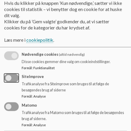
Hvis du klikker på knappen ’Kun nødvendige,’ sætter vi ikke
cookies til statistik – vi benytter dog en cookie for at huske
Dette er Vestermarkskolens kerneopgave.
dit valg.
Klikker du på ’Gem valgte’ godkender du, at vi sætter
Hvordan vil vi
cookies for de kategorier du har krydset af.
Vestermarkskolen vil have en anerkendende tilgang præget
af ordentlighed i mødet med elever, forældre, personale,
Læs mere i
cookiepolitik
.
ledelse og eksterne samarbejdspartnere.
Nødvendige cookies
(altid nødvendig)
På dette grundlag vil vi:
Disse cookies gemmer dine valg om cookieindstillinger.
Formål
:
Funktionalitet
være en rummelig skole og SFO med trygge og forudsigelige
rammer
SiteImprove
skabe varierede undervisningsmiljøer, der giver
Trafikanalyse fra Siteimprove som bruges til at følge de
læringsmuligheder for alle, så den enkelte elev samlet opnår
besøgendes brug af siderne
mest mulig livsmestring
Formål
:
Analyse
arbejde for, at eleverne ud fra egne unikke forudsætninger,
Matomo
viser hensyn til og respekt for andre; og får mulighed for at
Trafikanalyse fra Matomo som bruges til at følge de besøgendes
danne og vedligeholde venskaber
brug af siderne.
arbejde for, at bevægelse og sundhed bliver en naturlig del af
Formål
:
Analyse
livet