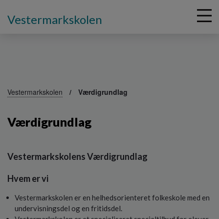
Vestermarkskolen
G
å
Vestermarkskolen
Værdigrundlag
t
i
Værdigrundlag
l
h
o
v
Vestermarkskolens Værdigrundlag
e
d
Hvem er vi
i
n
Vestermarkskolen er en helhedsorienteret folkeskole med en
d
undervisningsdel og en fritidsdel.
h