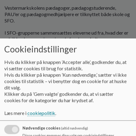
o
Vestermarkskolens pædagoger, pædagogstuderende,
l
PAU'er og pædagogmedhjælpere er tilknyttet både skole og
d
SFO.
e
t
I SFO-grupperne sammensættes eleverne ud fra, hvad der er
udviklende og meningsgivende for den enkelte.
Cookieindstillinger
Morgen SFO:
Hvis du klikker på knappen ’Accepter alle’, godkender du, at
Hvis barnet er tilmeldt heldagsmodulet, er der mulighed for
vi sætter cookies til brug for statistik.
at benytte morgen-SFO, som har åben fra 6.30 - 8.00.
Hvis du klikker på knappen ’Kun nødvendige,’ sætter vi ikke
cookies til statistik – vi benytter dog en cookie for at huske
Det er vigtigt, at vi kender behovet for brug af morgen-SFO,
dit valg.
således der i videst mulig omfang laves aftaler, så vi altid ved,
Klikker du på ’Gem valgte’ godkender du, at vi sætter
hvilke børn der kommer i morgen-SFO og hvornår de
cookies for de kategorier du har krydset af.
ankommer.
Læs mere i
cookiepolitik
.
Alle børn, der afleveres med taxa til morgen-SFO'en,
ankommer kl. 6.30. De børn, der afleveres på anden vis, har
mulighed for at møde i tidsrummet fra 6.30 - 8.00.
Nødvendige cookies
(altid nødvendig)
Disse cookies gemmer dine valg om cookieindstillinger.