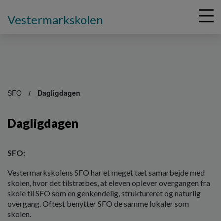
Vestermarkskolen
G
å
SFO
Dagligdagen
t
i
Dagligdagen
l
h
o
v
SFO:
e
Vestermarkskolens SFO har et meget tæt samarbejde med
d
skolen, hvor det tilstræbes, at eleven oplever overgangen fra
i
skole til SFO som en genkendelig, struktureret og naturlig
n
overgang. Oftest benytter SFO de samme lokaler som
d
skolen.
h