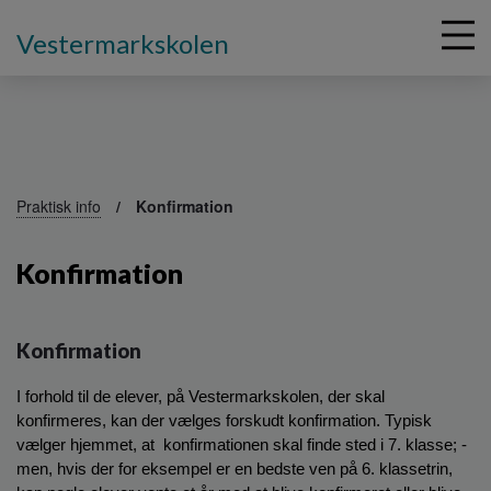
Vestermarkskolen
G
å
Praktisk info
Konfirmation
t
i
Konfirmation
l
h
o
v
Konfirmation
e
d
I forhold til de elever, på Vestermarkskolen, der skal 
i
konfirmeres, kan der vælges forskudt konfirmation. Typisk 
n
vælger hjemmet, at  konfirmationen skal finde sted i 7. klasse; - 
d
men, hvis der for eksempel er en bedste ven på 6. klassetrin, 
h