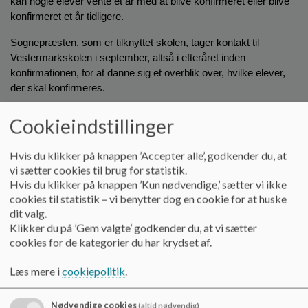
kan nogle elever vente et år med at blive konfirmeret eller blive 
o
konfirmeret et år tidligere.
l
d
Sognepræsten, som er tilknyttet skolen, tager kontakt til 
e
Vestermarkskolen i september, altså i efteråret inden 
t
konfirmationen, for at danne sig et overblik over, hvilke elever, 
der skal konfirmeres.
Eleven tilmeldes konfirmationsforberedelse på en blanket, som 
Cookieindstillinger
udleveres til eleven, og på denne tilkendegives, hvor eleven skal 
konfirmeres. Blanketten udfyldes og afleveres i administrationen 
Hvis du klikker på knappen ’Accepter alle’, godkender du, at
på Vestermarkskolen, hvorefter præsten får dem og eleven 
vi sætter cookies til brug for statistik.
indskrives til konfirmation.
Hvis du klikker på knappen ’Kun nødvendige,’ sætter vi ikke
cookies til statistik – vi benytter dog en cookie for at huske
Herefter tager præsten kontakt til hjemmet i marts samme forår, 
dit valg.
som eleven skal konfirmeres.
Klikker du på ’Gem valgte’ godkender du, at vi sætter
cookies for de kategorier du har krydset af.
Konfirmationsforberedelsen tilpasses elevernes 
funktionsniveau, og det er sognepræsten, der tilrettelægger 
Læs mere i
cookiepolitik
.
forløbet i et samarbejde med kontaktlærerne. Størrelsen på 
konfirmandholdet varierer fra år til år.
Nødvendige cookies
(altid nødvendig)