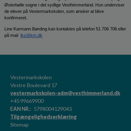
Østerbølle sogne i det sydlige Vesthimmerland. Hun underviser 
de elever på Vestermarkskolen, som ønsker at blive 
konfirmeret.
Line Karmann Børding kan kontaktes på telefon 51 706 706 eller 
på mail  
lkz@km.dk
Vestermarkskolen
Vestre Boulevard 17
vestermarkskolen-adm@vesthimmerland.dk
+45 99669900
EAN NR.
5798004129043
Tilgængelighedserklæring
Sitemap