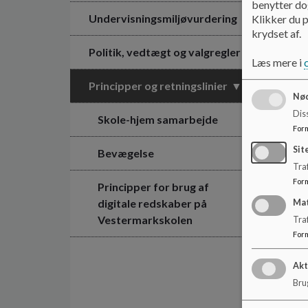
benytter dog
Undervisningsmiljøvurdering
Klikker du p
krydset af.
Politik, vedtægt og valgregler
Læs mere i
Principper og retningslinier
Nød
Dis
Skole-hjem samarbejde
For
Sit
Bevægelse
Traf
For
Principper for brug af
digitale redskaber på
Ma
Vestermarkskolen
Tra
For
Akt
Brug