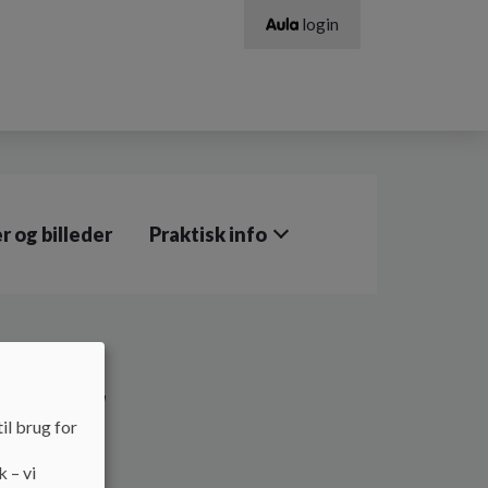
login
r og billeder
Praktisk info
linier
il brug for
k – vi