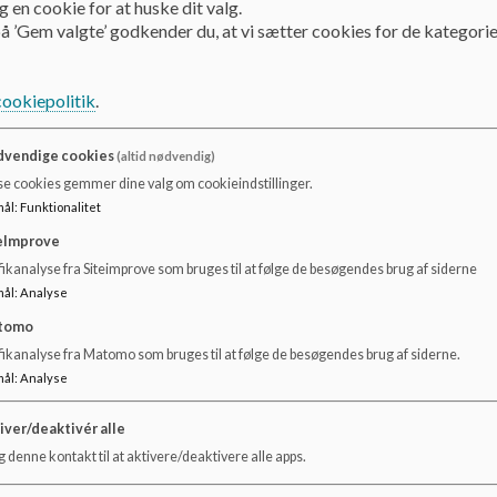
 en cookie for at huske dit valg.
å ’Gem valgte’ godkender du, at vi sætter cookies for de kategorie
cookiepolitik
.
vendige cookies
(altid nødvendig)
se cookies gemmer dine valg om cookieindstillinger.
mål
:
Funktionalitet
eImprove
ikanalyse fra Siteimprove som bruges til at følge de besøgendes brug af siderne
mål
:
Analyse
tomo
fikanalyse fra Matomo som bruges til at følge de besøgendes brug af siderne.
mål
:
Analyse
iver/deaktivér alle
 denne kontakt til at aktivere/deaktivere alle apps.