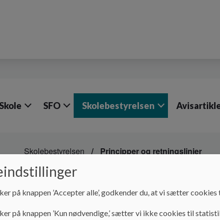
Skole
SFO
Skolebestyrelsen
Avisartikle
Skolebestyrelsen
Principper og retningslinier
indstillinger
Principper og retnings
ker på knappen ’Accepter alle’, godkender du, at vi sætter cookies t
Principper og retningslinier
ker på knappen ’Kun nødvendige,’ sætter vi ikke cookies til statisti